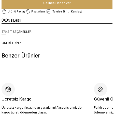
Gelince Haber Ver
Ürünü Paylaş
Fiyat Alarmı
Tavsiye Et
Karşılaştır
ÜRÜN BİLGİSİ
TAKSİT SEÇENEKLERİ
ÖNERİLERİNİZ
Benzer Ürünler
%10
Yeni
YZN1023 Erkek Hakiki Deri Spor Ayakkabı SİYAH - 44
4.409,10 TL
4.899,00 TL
Ücretsiz Kargo
Güvenli Ö
Ücretsiz kargo fırsatından yararlanın! Alışverişlerinizde
Farklı ödeme p
Sepete Ekle
kargo ücreti ödemeden ulaşın.
ödemelerinizi