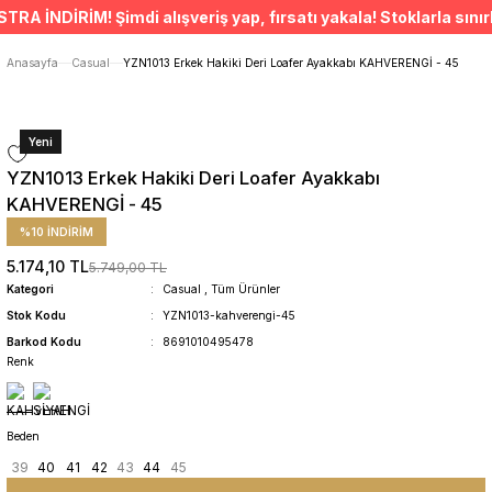
ÜCRETSİZ TESLİMAT İMKANI
İNDİRİM! Şimdi alışveriş yap, fırsatı yakala! Stoklarla sınırlıd
SÜRDÜRÜLEBİLİR ÜRÜNLER
14 GÜNDE İADE HAKKI
Anasayfa
Casual
YZN1013 Erkek Hakiki Deri Loafer Ayakkabı KAHVERENGİ - 45
Yeni
YZN1013 Erkek Hakiki Deri Loafer Ayakkabı
KAHVERENGİ - 45
%10 İNDİRİM
5.174,10 TL
5.749,00 TL
Kategori
Casual
,
Tüm Ürünler
Stok Kodu
YZN1013-kahverengi-45
Barkod Kodu
8691010495478
Renk
Beden
39
40
41
42
43
44
45