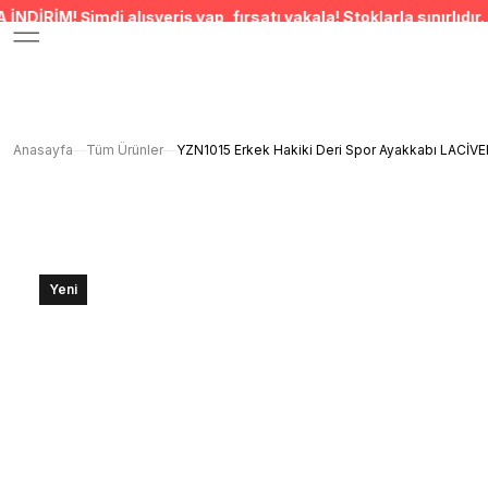
alışveriş yap, fırsatı yakala! Stoklarla sınırlıdır. • SEPETTE %
Anasayfa
Tüm Ürünler
YZN1015 Erkek Hakiki Deri Spor Ayakkabı LACİVE
Yeni