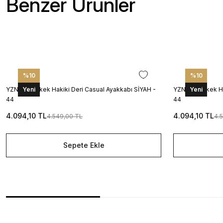
Benzer Ürünler
%10
%10
YZN1026 Erkek Hakiki Deri Casual Ayakkabı SİYAH -
Yeni
YZN1025 Erkek Ha
Yeni
44
44
4.094,10 TL
4.094,10 TL
4.549,00 TL
4.
Sepete Ekle