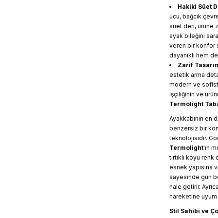
Hakiki Süet 
ucu, bağcık çevr
süet deri, ürüne
ayak bileğini sar
veren bir konfor
dayanıklı hem de u
Zarif Tasarı
estetik arma det
modern ve sofistik
işçiliğinin ve ürü
Termolight Taba
Ayakkabının en dik
benzersiz bir ko
teknolojisidir. G
Termolight
'ın m
tırtıklı koyu ren
esnek yapısına v
sayesinde gün bo
hale getirir. Ayrı
hareketine uyum 
Stil Sahibi ve Ç