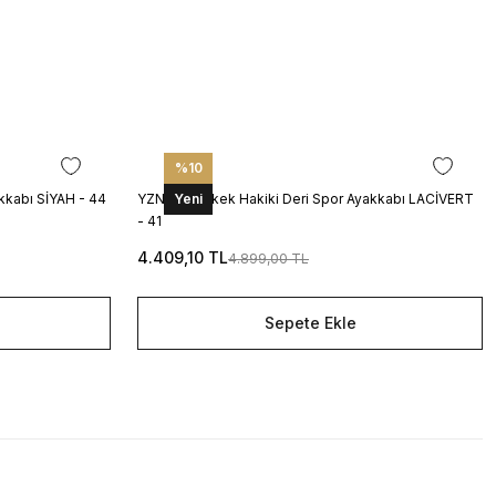
%10
kkabı SİYAH - 44
YZN1023 Erkek Hakiki Deri Spor Ayakkabı LACİVERT
Yeni
- 41
4.409,10 TL
4.899,00 TL
Sepete Ekle