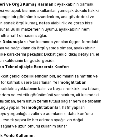
Deri ve Örgü Kumaş Harmanı:
Ayakkabının parmak
esi ve topuk kısmında kullanılan yumuşak dokulu hakiki
 zengin bir görünüm kazandırırken, ana gövdedeki ve
an esnek örgü kumaş, nefes alabilirlik ve çorap hissi
 sunar. Bu iki malzemenin uyumu, ayakkabının hem
ltra hafif olmasını sağlar.
m Dokunuşları:
Yan kısmında yer alan üçgen formdaki
ayı ve bağcıkların da örgü yapıda olması, ayakkabının
e karakterini pekiştirir. Dikkat çekici dikiş detayları, el
nün kalitesinin bir göstergesidir.
n Teknolojisiyle Benzersiz Konfor:
kat çekici özelliklerinden biri, adımlarınıza hafiflik ve
nfor katmak üzere tasarlanan
Termolight taban
örseldeki ayakkabının kalın ve beyaz renkteki ara tabanı,
odern ve estetik görünümünü yansıtırken, alt kısımdaki
k dış taban, hem üstün zemin tutuşu sağlar hem de tabanın
urgu yapar.
Termolight tabanlar
, hafif yapıları
yu yorgunluğu azaltır ve adımlarınızı daha konforlu
ca, esnek yapısı ile her adımda ayağınızın doğal
sağlar ve uzun ömürlü kullanım sunar.
ok Yönlü Kullanım: