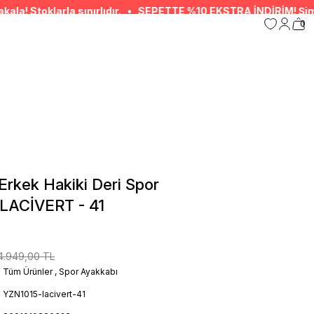
a sınırlıdır. • SEPETTE %10 EKSTRA İNDİRİM! Şimdi alışveriş yap,
0
rkek Hakiki Deri Spor
 LACİVERT - 41
4.949,00 TL
Tüm Ürünler
,
Spor Ayakkabı
YZN1015-lacivert-41