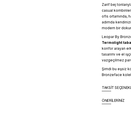
Zarif bej tonları
casual kombinleri
ofis ortamında, h
adımda kendinizi 
modern bir dokun
Leopar By Bronzef
Termolight tab
konfor arayan erk
tasarımı ve el iş
vazgeçilmez par
Şimdi bu eşsiz k
Bronzeface koleks
TAKSİT SEÇENEK
ÖNERİLERİNİZ