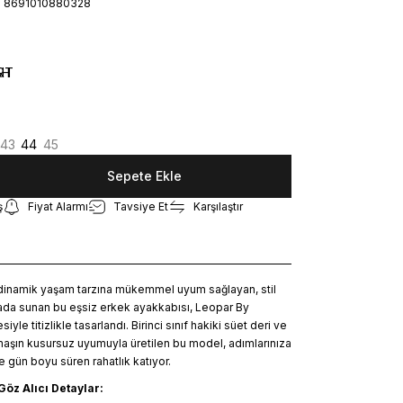
8691010880328
43
44
45
Sepete Ekle
ş
Fiyat Alarmı
Tavsiye Et
Karşılaştır
dinamik yaşam tarzına mükemmel uyum sağlayan, stil
rada sunan bu eşsiz erkek ayakkabısı, Leopar By
iyle titizlikle tasarlandı. Birinci sınıf hakiki süet deri ve
şın kusursuz uyumuyla üretilen bu model, adımlarınıza
 gün boyu süren rahatlık katıyor.
Göz Alıcı Detaylar: