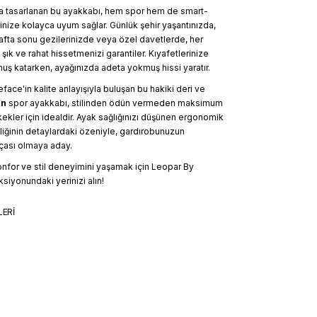
yla tasarlanan bu ayakkabı, hem spor hem de smart-
nize kolayca uyum sağlar. Günlük şehir yaşantınızda,
afta sonu gezilerinizde veya özel davetlerde, her
şık ve rahat hissetmenizi garantiler. Kıyafetlerinize
uş katarken, ayağınızda adeta yokmuş hissi yaratır.
ace'in kalite anlayışıyla buluşan bu hakiki deri ve
an
spor ayakkabı, stilinden ödün vermeden maksimum
ekler için idealdir. Ayak sağlığınızı düşünen ergonomik
çiliğinin detaylardaki özeniyle, gardırobunuzun
çası olmaya aday.
onfor ve stil deneyimini yaşamak için Leopar By
iyonundaki yerinizi alın!
LERİ