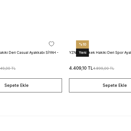
%10
kiki Deri Casual Ayakkabı SİYAH -
YZN1023 Erkek Hakiki Deri Spor Aya
Yeni
4.409,10 TL
549,00 TL
4.899,00 TL
Sepete Ekle
Sepete Ekle