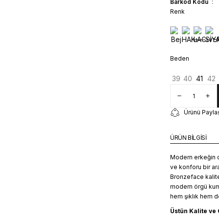
Barkod Kodu
Renk
Beden
39
40
41
42
Ürünü Payla
ÜRÜN BİLGİSİ
Modern erkeğin 
ve konforu bir a
Bronzeface kalites
modern örgü kuma
hem şıklık hem de
Üstün Kalite ve 