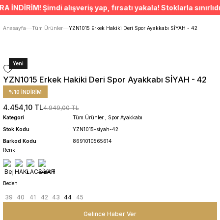
ÜCRETSİZ TESLİMAT İMKANI
DİRİM! Şimdi alışveriş yap, fırsatı yakala! Stoklarla sınırlıdır
SÜRDÜRÜLEBİLİR ÜRÜNLER
14 GÜNDE İADE HAKKI
Anasayfa
Tüm Ürünler
YZN1015 Erkek Hakiki Deri Spor Ayakkabı SİYAH - 42
Yeni
YZN1015 Erkek Hakiki Deri Spor Ayakkabı SİYAH - 42
%10 İNDİRİM
4.454,10 TL
4.949,00 TL
Kategori
Tüm Ürünler
,
Spor Ayakkabı
Stok Kodu
YZN1015-siyah-42
Barkod Kodu
8691010565614
Renk
Beden
39
40
41
42
43
44
45
Gelince Haber Ver