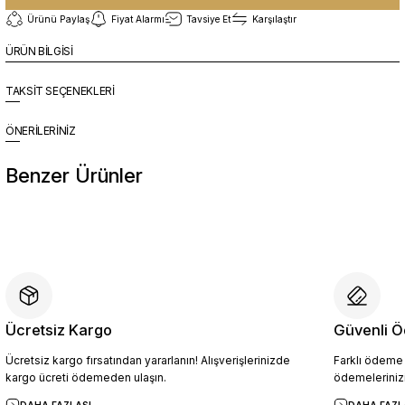
Ürünü Paylaş
Fiyat Alarmı
Tavsiye Et
Karşılaştır
ÜRÜN BİLGİSİ
TAKSİT SEÇENEKLERİ
ÖNERİLERİNİZ
Benzer Ürünler
%10
Yeni
YZN1026 Erkek Hakiki Deri Casual Ayakkabı SİYAH - 44
4.094,10 TL
4.549,00 TL
Ücretsiz Kargo
Güvenli Ö
Ücretsiz kargo fırsatından yararlanın! Alışverişlerinizde
Farklı ödeme p
Sepete Ekle
kargo ücreti ödemeden ulaşın.
ödemelerinizi