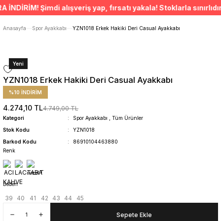
ÜCRETSİZ TESLİMAT İMKANI
RİM! Şimdi alışveriş yap, fırsatı yakala! Stoklarla sınırlıdır. 
SÜRDÜRÜLEBİLİR ÜRÜNLER
14 GÜNDE İADE HAKKI
Anasayfa
Spor Ayakkabı
YZN1018 Erkek Hakiki Deri Casual Ayakkabı
Yeni
YZN1018 Erkek Hakiki Deri Casual Ayakkabı
%10 İNDİRİM
4.274,10 TL
4.749,00 TL
Kategori
Spor Ayakkabı
,
Tüm Ürünler
Stok Kodu
YZN1018
Barkod Kodu
86910104463880
Renk
Beden
39
40
41
42
43
44
45
Sepete Ekle