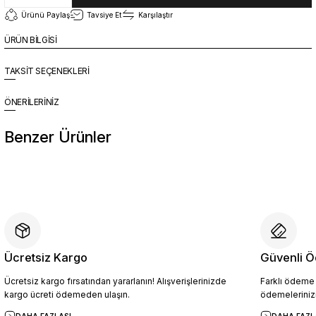
Ürünü Paylaş
Tavsiye Et
Karşılaştır
ÜRÜN BİLGİSİ
TAKSİT SEÇENEKLERİ
ÖNERİLERİNİZ
Benzer Ürünler
%10
Yeni
YZN1026 Erkek Hakiki Deri Casual Ayakkabı SİYAH - 44
4.094,10 TL
4.549,00 TL
Ücretsiz Kargo
Güvenli Ö
Ücretsiz kargo fırsatından yararlanın! Alışverişlerinizde
Farklı ödeme p
Sepete Ekle
kargo ücreti ödemeden ulaşın.
ödemelerinizi