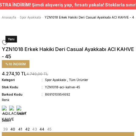
ÜCRETSİZ TESLİMAT İMKANI
İNDİRİM! Şimdi alışveriş yap, fırsatı yakala! Stoklarla sınırlıd
SÜRDÜRÜLEBİLİR ÜRÜNLER
14 GÜNDE İADE HAKKI
Anasayfa
Spor Ayakkabı
YZN1018 Erkek Hakiki Deri Casual Ayakkabı ACI KAHVE - 45
Yeni
YZN1018 Erkek Hakiki Deri Casual Ayakkabı ACI KAHVE
- 45
%10 İNDİRİM
4.274,10 TL
4.749,00 TL
Kategori
Spor Ayakkabı
,
Tüm Ürünler
Stok Kodu
YZN1018-aci-kahve-45
Barkod Kodu
8691010954692
Renk
Beden
39
40
41
42
43
44
45