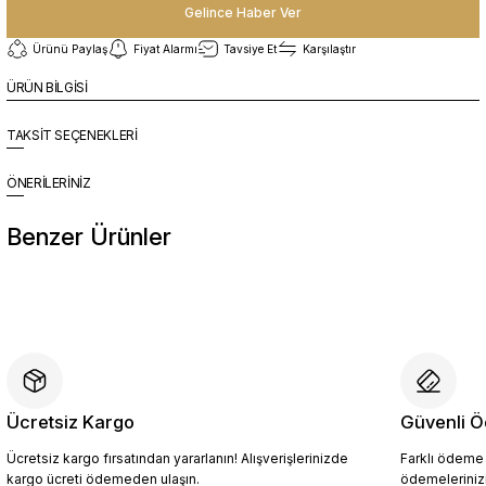
Gelince Haber Ver
Ürünü Paylaş
Fiyat Alarmı
Tavsiye Et
Karşılaştır
ÜRÜN BİLGİSİ
TAKSİT SEÇENEKLERİ
ÖNERİLERİNİZ
Benzer Ürünler
%10
Yeni
YZN1026 Erkek Hakiki Deri Casual Ayakkabı SİYAH - 44
4.094,10 TL
4.549,00 TL
Ücretsiz Kargo
Güvenli Ö
Ücretsiz kargo fırsatından yararlanın! Alışverişlerinizde
Farklı ödeme p
Sepete Ekle
kargo ücreti ödemeden ulaşın.
ödemelerinizi