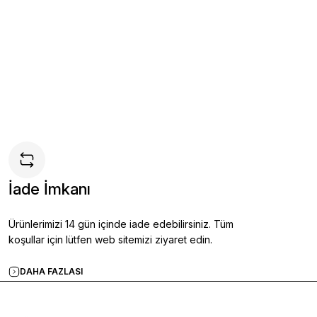
 Ayakkabı SİYAH - 44
İade İmkanı
e
Ürünlerimizi 14 gün içinde iade edebilirsiniz. Tüm
koşullar için lütfen web sitemizi ziyaret edin.
DAHA FAZLASI
Ayakkabı KAHVERENGİ - 42