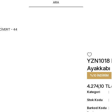
ÜCRETSİZ TESLİMAT İMKANI
SÜRDÜRÜLEBİLİR ÜRÜNLER
14 GÜNDE İADE HAKKI
ACİVERT - 44
YZN1018 E
Ayakkabı
%10 İNDİRİM
4.274,10 TL
Kategori
Stok Kodu
Barkod Kodu