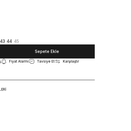
43
44
45
Sepete Ekle
ş
Fiyat Alarmı
Tavsiye Et
Karşılaştır
LERİ