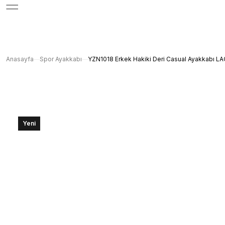
Anasayfa
Spor Ayakkabı
YZN1018 Erkek Hakiki Deri Casual Ayakkabı L
Yeni