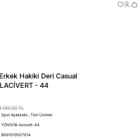
rkek Hakiki Deri Casual
 LACİVERT - 44
4.749,00 TL
Spor Ayakkabı
,
Tüm Ürünler
YZN1018-lacivert-44
8691010507614