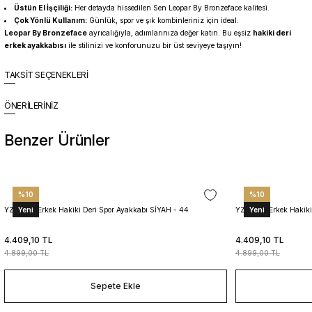
Üstün El İşçiliği:
Her detayda hissedilen Sen Leopar By Bronzeface kalitesi.
Çok Yönlü Kullanım:
Günlük, spor ve şık kombinleriniz için ideal.
Leopar By Bronzeface
ayrıcalığıyla, adımlarınıza değer katın. Bu eşsiz
hakiki deri
erkek ayakkabısı
ile stilinizi ve konforunuzu bir üst seviyeye taşıyın!
TAKSİT SEÇENEKLERİ
ÖNERİLERİNİZ
Benzer Ürünler
%10
%10
Yeni
Yeni
YZN1023 Erkek Hakiki Deri Spor Ayakkabı SİYAH - 44
YZN1023 Erkek Hakiki
4.409,10 TL
4.409,10 TL
4.899,00 TL
4.899,00 TL
Sepete Ekle