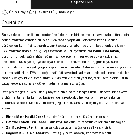
Sepete Ekle
Ürünü Paylaş
Tavsiye Et
Karşılaştır
ÜRÜN BİLGİSİ
Bu ayakkabının en önemli konfor özelliklerinden biri ise, modern ayakkabıcılığın tercih
edilen malzemelerinden biri olan
EVA taban
yapısıdır. Fotoğrafta net bir şekilde
görülebilen kalın, iki katmanlı taban (beyaz orta taban ve tırtıklı koyu renk dış taban),
EVA malzemesinin sunduğu eşsiz avantajları bünyesinde barındırır.
EVA taban
,
görünümündeki sağlamlığa rağmen son derece hafif, esnek ve yüksek şok emici
özelliktedir. Bu sayede, ayakkabıya spor bir dinamizm katarken, gün boyu süren
kullanımlarda bile ayak yorgunluğunu minimize eder. Kalın yapısı darbelere karşı ekstra
koruma sağlarken, EVA'nın doğal hafifliği sayesinde adımlarınızda beklenenden öte bir
rahatlık ve çeviklik hissedersiniz. Alt kısımdaki tırtıklı yapı ise, farklı zeminlerde üstün
tutuş ve denge sunarak güvenli adımlar atmanızı sağlar.
İster şehirde gezinirken, ister iş hayatınızın dinamik temposunda, ister özel bir davette
şıklığınızı tamamlarken; bu
lacivert deri ayakkabı
, her kombininize sofistike bir
dokunuş katacak. Klasik ve modern çizgilerin kusursuz birleşimiyle tarzınızı ortaya
koyun.
Birinci Sınıf Hakiki Deri:
Uzun ömürlü kullanım ve üstün konfor sunar.
Hafif ve Esnek EVA Taban:
Gün boyu maksimum rahatlık ve şok emicilik sağlar.
Zarif Lacivert Renk:
Her tarza kolayca uyum sağlayan asil ve şık bir ton.
Bağcıksız Slip-On Tasarım:
Pratik giyim ve modern, zahmetsiz bir stil.