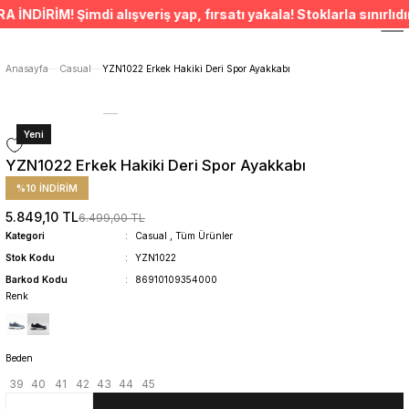
ÜCRETSİZ TESLİMAT İMKANI
RİM! Şimdi alışveriş yap, fırsatı yakala! Stoklarla sınırlıdır. 
SÜRDÜRÜLEBİLİR ÜRÜNLER
14 GÜNDE İADE HAKKI
ÜCRETSİZ TESLİMAT İMKANI
Anasayfa
Casual
YZN1022 Erkek Hakiki Deri Spor Ayakkabı
SÜRDÜRÜLEBİLİR ÜRÜNLER
14 GÜNDE İADE HAKKI
Yeni
YZN1022 Erkek Hakiki Deri Spor Ayakkabı
%10 İNDİRİM
5.849,10 TL
6.499,00 TL
Kategori
Casual
,
Tüm Ürünler
Stok Kodu
YZN1022
Barkod Kodu
86910109354000
Renk
Beden
39
40
41
42
43
44
45