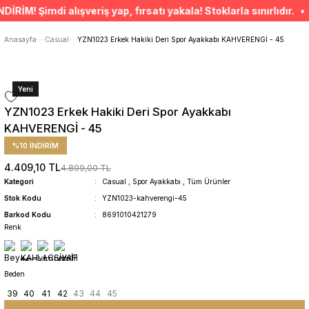
ÜCRETSİZ TESLİMAT İMKANI
! Şimdi alışveriş yap, fırsatı yakala! Stoklarla sınırlıdır. • S
SÜRDÜRÜLEBİLİR ÜRÜNLER
14 GÜNDE İADE HAKKI
Anasayfa
Casual
YZN1023 Erkek Hakiki Deri Spor Ayakkabı KAHVERENGİ - 45
Yeni
YZN1023 Erkek Hakiki Deri Spor Ayakkabı
KAHVERENGİ - 45
%10 İNDİRİM
4.409,10 TL
4.899,00 TL
Kategori
Casual
,
Spor Ayakkabı
,
Tüm Ürünler
Stok Kodu
YZN1023-kahverengi-45
Barkod Kodu
8691010421279
Renk
Beden
39
40
41
42
43
44
45