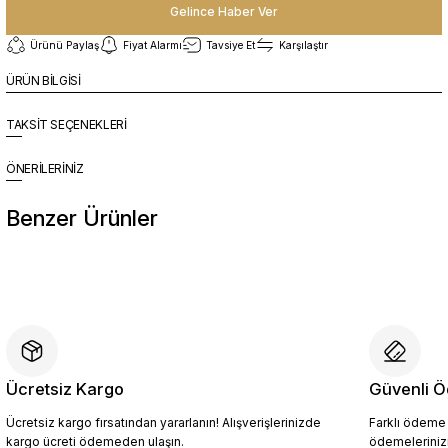
Gelince Haber Ver
Ürünü Paylaş
Fiyat Alarmı
Tavsiye Et
Karşılaştır
ÜRÜN BİLGİSİ
TAKSİT SEÇENEKLERİ
ÖNERİLERİNİZ
Benzer Ürünler
%10
Yeni
YZN1022 Erkek Hakiki Deri Spor Ayakkabı SİYAH - 44
5.849,10 TL
6.499,00 TL
Ücretsiz Kargo
Güvenli Ö
Ücretsiz kargo fırsatından yararlanın! Alışverişlerinizde
Farklı ödeme p
Sepete Ekle
kargo ücreti ödemeden ulaşın.
ödemelerinizi