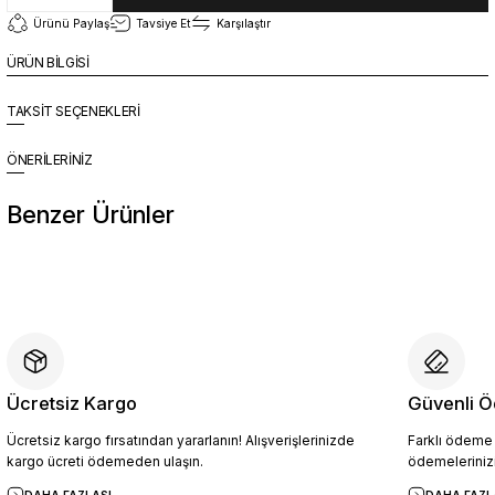
Ürünü Paylaş
Tavsiye Et
Karşılaştır
ÜRÜN BİLGİSİ
TAKSİT SEÇENEKLERİ
ÖNERİLERİNİZ
Benzer Ürünler
%10
Yeni
YZN1026 Erkek Hakiki Deri Casual Ayakkabı SİYAH - 44
4.094,10 TL
4.549,00 TL
Ücretsiz Kargo
Güvenli Ö
Ücretsiz kargo fırsatından yararlanın! Alışverişlerinizde
Farklı ödeme p
Sepete Ekle
kargo ücreti ödemeden ulaşın.
ödemelerinizi