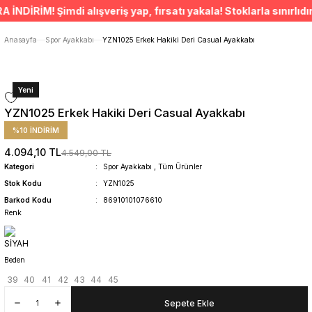
ÜCRETSİZ TESLİMAT İMKANI
İRİM! Şimdi alışveriş yap, fırsatı yakala! Stoklarla sınırlıdır.
SÜRDÜRÜLEBİLİR ÜRÜNLER
14 GÜNDE İADE HAKKI
Anasayfa
Spor Ayakkabı
YZN1025 Erkek Hakiki Deri Casual Ayakkabı
Yeni
YZN1025 Erkek Hakiki Deri Casual Ayakkabı
%10 İNDİRİM
4.094,10 TL
4.549,00 TL
Kategori
Spor Ayakkabı
,
Tüm Ürünler
Stok Kodu
YZN1025
Barkod Kodu
86910101076610
Renk
Beden
39
40
41
42
43
44
45
Sepete Ekle