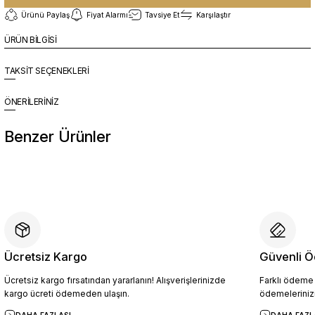
Ürünü Paylaş
Fiyat Alarmı
Tavsiye Et
Karşılaştır
ÜRÜN BİLGİSİ
TAKSİT SEÇENEKLERİ
ÖNERİLERİNİZ
Benzer Ürünler
%10
Yeni
CRL2011 Erkek Hakiki Deri Loafer Ayakkabı SİYAH - 44
4.904,10 TL
5.449,00 TL
Ücretsiz Kargo
Güvenli Ö
Ücretsiz kargo fırsatından yararlanın! Alışverişlerinizde
Farklı ödeme p
Sepete Ekle
kargo ücreti ödemeden ulaşın.
ödemelerinizi