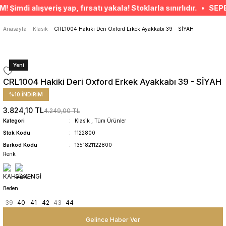
ÜCRETSİZ TESLİMAT İMKANI
di alışveriş yap, fırsatı yakala! Stoklarla sınırlıdır. • SEPETT
SÜRDÜRÜLEBİLİR ÜRÜNLER
14 GÜNDE İADE HAKKI
Anasayfa
Klasik
CRL1004 Hakiki Deri Oxford Erkek Ayakkabı 39 - SİYAH
Yeni
CRL1004 Hakiki Deri Oxford Erkek Ayakkabı 39 - SİYAH
%10 İNDİRİM
3.824,10 TL
4.249,00 TL
Kategori
Klasik
,
Tüm Ürünler
Stok Kodu
1122800
Barkod Kodu
1351821122800
Renk
Beden
39
40
41
42
43
44
Gelince Haber Ver