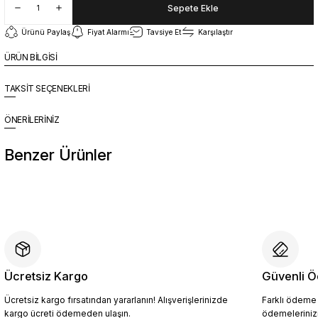
Sepete Ekle
Ürünü Paylaş
Fiyat Alarmı
Tavsiye Et
Karşılaştır
ÜRÜN BİLGİSİ
TAKSİT SEÇENEKLERİ
ÖNERİLERİNİZ
Benzer Ürünler
%10
Yeni
CRL2011 Erkek Hakiki Deri Loafer Ayakkabı SİYAH - 44
4.904,10 TL
5.449,00 TL
Ücretsiz Kargo
Güvenli Ö
Ücretsiz kargo fırsatından yararlanın! Alışverişlerinizde
Farklı ödeme p
Sepete Ekle
kargo ücreti ödemeden ulaşın.
ödemelerinizi