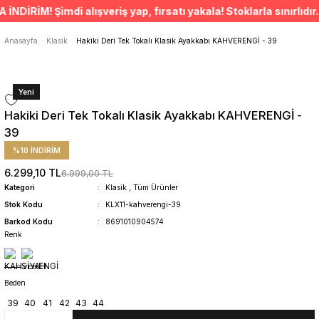
ÜCRETSİZ TESLİMAT İMKANI
RİM! Şimdi alışveriş yap, fırsatı yakala! Stoklarla sınırlıdır. 
SÜRDÜRÜLEBİLİR ÜRÜNLER
14 GÜNDE İADE HAKKI
Anasayfa
Klasik
Hakiki Deri Tek Tokalı Klasik Ayakkabı KAHVERENGİ - 39
Yeni
Hakiki Deri Tek Tokalı Klasik Ayakkabı KAHVERENGİ -
39
%10 İNDİRİM
6.299,10 TL
6.999,00 TL
Kategori
Klasik
,
Tüm Ürünler
Stok Kodu
KLX11-kahverengi-39
Barkod Kodu
8691010904574
Renk
Beden
39
40
41
42
43
44