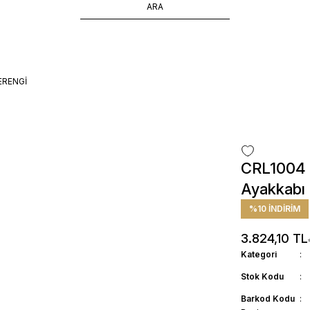
ÜCRETSİZ TESLİMAT İMKANI
SÜRDÜRÜLEBİLİR ÜRÜNLER
14 GÜNDE İADE HAKKI
VERENGİ
CRL1004 H
Ayakkabı
%10 İNDİRİM
3.824,10 TL
Kategori
Stok Kodu
Barkod Kodu