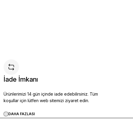
ı Kalın Taban Ayakkabı SİYAH - 44
İade İmkanı
ete Ekle
Ürünlerimizi 14 gün içinde iade edebilirsiniz. Tüm
koşullar için lütfen web sitemizi ziyaret edin.
DAHA FAZLASI
l Ayakkabı KAHVERENGİ - 41