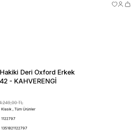
akiki Deri Oxford Erkek
 42 - KAHVERENGİ
4.249,00 TL
Klasik
,
Tüm Ürünler
1122797
1351821122797