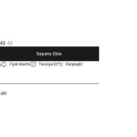
43
44
Sepete Ekle
ş
Fiyat Alarmı
Tavsiye Et
Karşılaştır
LERİ