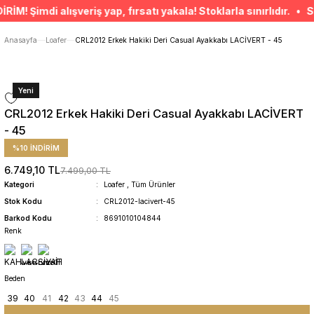
ÜCRETSİZ TESLİMAT İMKANI
Şimdi alışveriş yap, fırsatı yakala! Stoklarla sınırlıdır. • SEP
SÜRDÜRÜLEBİLİR ÜRÜNLER
14 GÜNDE İADE HAKKI
Anasayfa
Loafer
CRL2012 Erkek Hakiki Deri Casual Ayakkabı LACİVERT - 45
Yeni
CRL2012 Erkek Hakiki Deri Casual Ayakkabı LACİVERT
- 45
%10 İNDİRİM
6.749,10 TL
7.499,00 TL
Kategori
Loafer
,
Tüm Ürünler
Stok Kodu
CRL2012-lacivert-45
Barkod Kodu
8691010104844
Renk
Beden
39
40
41
42
43
44
45