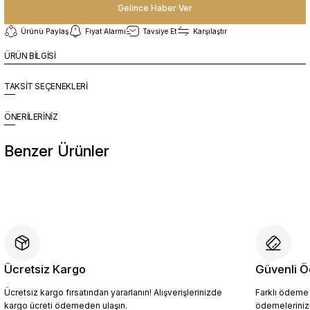
Gelince Haber Ver
Ürünü Paylaş
Fiyat Alarmı
Tavsiye Et
Karşılaştır
ÜRÜN BİLGİSİ
TAKSİT SEÇENEKLERİ
ÖNERİLERİNİZ
Benzer Ürünler
%10
Yeni
YZN1014 Erkek Hakiki Deri Casual Ayakkabı SİYAH - 44
4.454,10 TL
4.949,00 TL
Ücretsiz Kargo
Güvenli Ö
Ücretsiz kargo fırsatından yararlanın! Alışverişlerinizde
Farklı ödeme p
Sepete Ekle
kargo ücreti ödemeden ulaşın.
ödemelerinizi