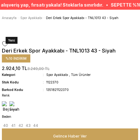
ÜCRETSİZ TESLİMAT İMKANI
riş yap, fırsatı yakala! Stoklarla sınırlıdır. • SEPETTE %10 EKS
SÜRDÜRÜLEBİLİR ÜRÜNLER
14 GÜNDE İADE HAKKI
Anasayfa
Spor Ayakkabı
Deri Erkek Spor Ayakkabı - TNL1013 43 - Siyah
Yeni
Deri Erkek Spor Ayakkabı - TNL1013 43 - Siyah
%10 İNDİRİM
2.924,10 TL
3.249,00 TL
Kategori
Spor Ayakkabı
,
Tüm Ürünler
Stok Kodu
1122370
Barkod Kodu
1351821122370
Renk
Beden
40
41
42
43
44
Gelince Haber Ver