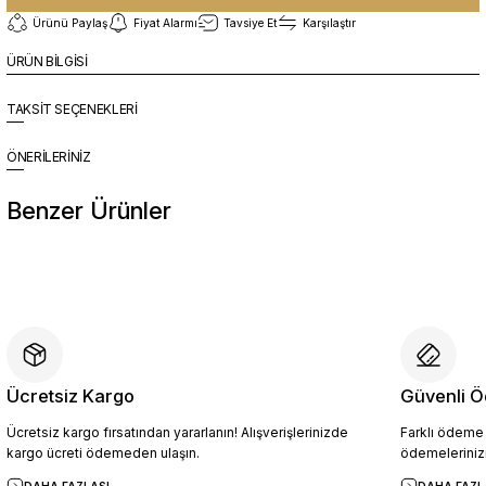
Ürünü Paylaş
Fiyat Alarmı
Tavsiye Et
Karşılaştır
ÜRÜN BİLGİSİ
TAKSİT SEÇENEKLERİ
ÖNERİLERİNİZ
Benzer Ürünler
%10
Yeni
YZN1026 Erkek Hakiki Deri Casual Ayakkabı SİYAH - 44
4.094,10 TL
4.549,00 TL
Ücretsiz Kargo
Güvenli Ö
Ücretsiz kargo fırsatından yararlanın! Alışverişlerinizde
Farklı ödeme p
Sepete Ekle
kargo ücreti ödemeden ulaşın.
ödemelerinizi