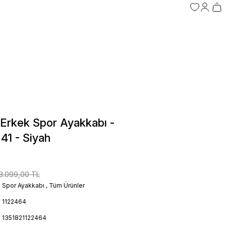
i Erkek Spor Ayakkabı -
1 - Siyah
3.099,00 TL
Spor Ayakkabı
,
Tüm Ürünler
1122464
1351821122464