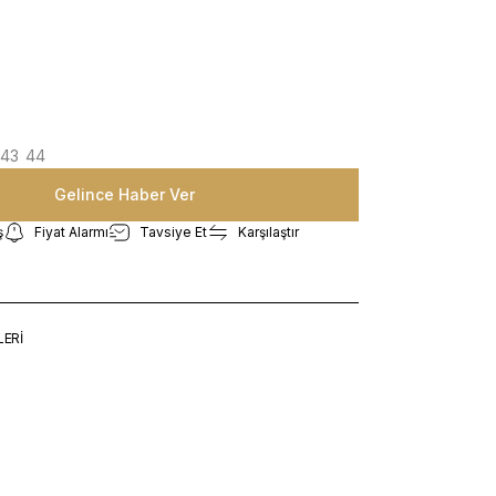
43
44
Gelince Haber Ver
ş
Fiyat Alarmı
Tavsiye Et
Karşılaştır
LERİ