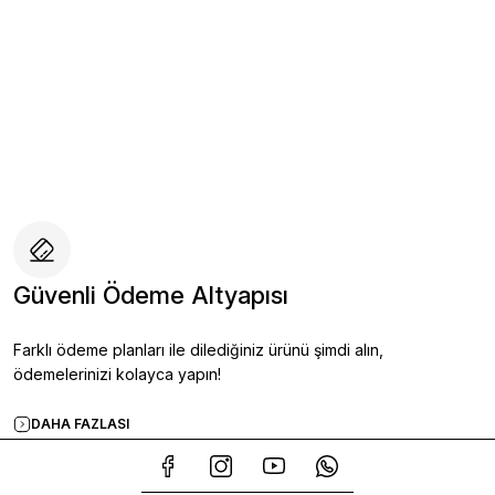
%10
Hakiki Deri Casual Ayakkabı SİYAH - 44
YZN1024 Erkek Hakiki Deri Casual
Yeni
4.094,10 TL
.549,00 TL
4.549,00 TL
Güvenli Ödeme Altyapısı
Sepete Ekle
Sepete Ekl
Farklı ödeme planları ile dilediğiniz ürünü şimdi alın,
ödemelerinizi kolayca yapın!
%10
DAHA FAZLASI
kiki Deri Spor Ayakkabı LACİVERT - 41
YZN1023 Erkek Hakiki Deri Spor 
Yeni
4.409,10 TL
99,00 TL
4.899,00 TL