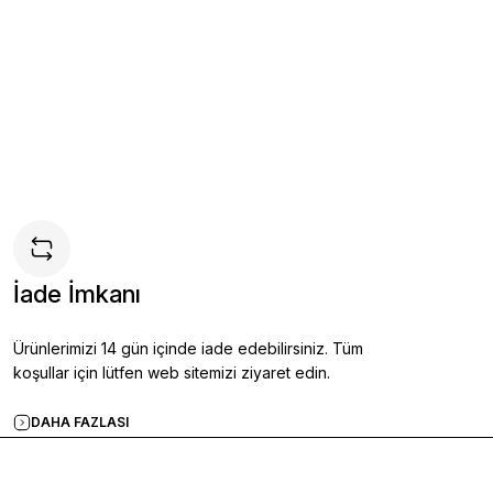
 Ayakkabı SİYAH - 44
İade İmkanı
e
Ürünlerimizi 14 gün içinde iade edebilirsiniz. Tüm
koşullar için lütfen web sitemizi ziyaret edin.
DAHA FAZLASI
Ayakkabı KAHVERENGİ - 42