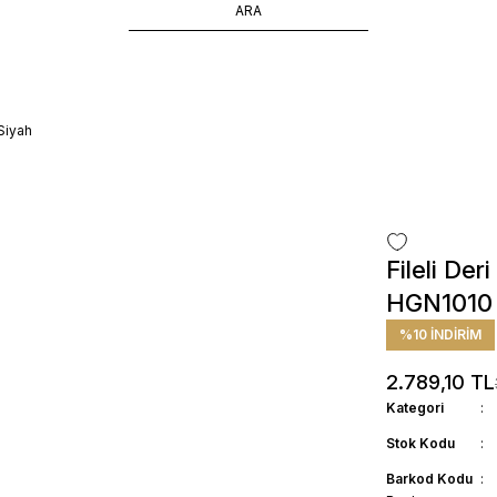
ÜCRETSİZ TESLİMAT İMKANI
SÜRDÜRÜLEBİLİR ÜRÜNLER
14 GÜNDE İADE HAKKI
Siyah
Fileli Der
HGN1010 4
%10 İNDİRİM
2.789,10 TL
Kategori
Stok Kodu
Barkod Kodu