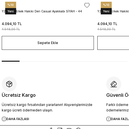
%10
%10
Yeni
Yeni
YZN1026 Erkek Hakiki Deri Casual Ayakkabı SİYAH - 44
YZN1025 Erkek Hakiki
4.094,10 TL
4.094,10 TL
4.549,00 TL
4.549,00 TL
Sepete Ekle
Ücretsiz Kargo
Güvenli Ö
Ücretsiz kargo fırsatından yararlanın! Alışverişlerinizde
Farklı ödeme p
kargo ücreti ödemeden ulaşın.
ödemelerinizi
DAHA FAZLASI
DAHA FAZL