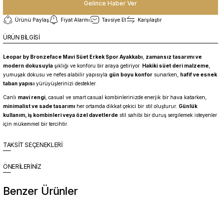
Gelince Haber Ver
Ürünü Paylaş
Fiyat Alarmı
Tavsiye Et
Karşılaştır
ÜRÜN BİLGİSİ
Leopar by Bronzeface Mavi Süet Erkek Spor Ayakkabı
,
zamansız tasarımı ve
modern dokusuyla
şıklığı ve konforu bir araya getiriyor.
Hakiki süet deri malzeme
,
yumuşak dokusu ve nefes alabilir yapısıyla
gün boyu konfor
sunarken,
hafif ve esnek
taban yapısı
yürüyüşlerinizi destekler.
Canlı
mavi rengi
, casual ve smart casual kombinlerinizde enerjik bir hava katarken,
minimalist ve sade tasarımı
her ortamda dikkat çekici bir stil oluşturur.
Günlük
kullanım, iş kombinleri veya özel davetlerde
stil sahibi bir duruş sergilemek isteyenler
için mükemmel bir tercihtir.
TAKSİT SEÇENEKLERİ
ÖNERİLERİNİZ
Benzer Ürünler