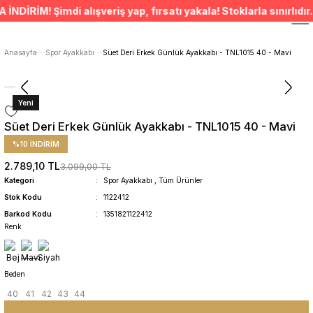
ÜCRETSİZ TESLİMAT İMKANI
İM! Şimdi alışveriş yap, fırsatı yakala! Stoklarla sınırlıdır. •
SÜRDÜRÜLEBİLİR ÜRÜNLER
14 GÜNDE İADE HAKKI
ÜCRETSİZ TESLİMAT İMKANI
Anasayfa
Spor Ayakkabı
Süet Deri Erkek Günlük Ayakkabı - TNL1015 40 - Mavi
SÜRDÜRÜLEBİLİR ÜRÜNLER
14 GÜNDE İADE HAKKI
Yeni
Süet Deri Erkek Günlük Ayakkabı - TNL1015 40 - Mavi
%10 İNDİRİM
2.789,10 TL
3.099,00 TL
Kategori
Spor Ayakkabı
,
Tüm Ürünler
Stok Kodu
1122412
Barkod Kodu
1351821122412
Renk
Beden
40
41
42
43
44