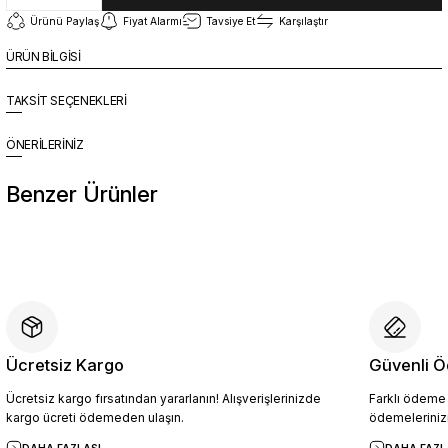
Ürünü Paylaş
Fiyat Alarmı
Tavsiye Et
Karşılaştır
ÜRÜN BİLGİSİ
TAKSİT SEÇENEKLERİ
ÖNERİLERİNİZ
Benzer Ürünler
%10
Yeni
CRL2011 Erkek Hakiki Deri Loafer Ayakkabı SİYAH - 44
4.904,10 TL
5.449,00 TL
Ücretsiz Kargo
Güvenli Ö
Ücretsiz kargo fırsatından yararlanın! Alışverişlerinizde
Farklı ödeme p
Sepete Ekle
kargo ücreti ödemeden ulaşın.
ödemelerinizi