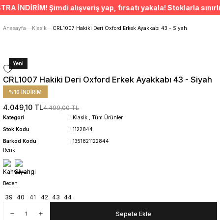
ÜCRETSİZ TESLİMAT İMKANI
NDİRİM! Şimdi alışveriş yap, fırsatı yakala! Stoklarla sınırlıd
SÜRDÜRÜLEBİLİR ÜRÜNLER
14 GÜNDE İADE HAKKI
Anasayfa
Klasik
CRL1007 Hakiki Deri Oxford Erkek Ayakkabı 43 - Siyah
Yeni
CRL1007 Hakiki Deri Oxford Erkek Ayakkabı 43 - Siyah
%10 İNDİRİM
4.049,10 TL
4.499,00 TL
Kategori
Klasik
,
Tüm Ürünler
Stok Kodu
1122844
Barkod Kodu
1351821122844
Renk
Beden
39
40
41
42
43
44
Sepete Ekle