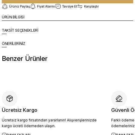
Ürünü Paylaş
Fiyat Alarmı
Tavsiye Et
Karşılaştır
ÜRÜN BİLGİSİ
TAKSİT SEÇENEKLERİ
ÖNERİLERİNİZ
Benzer Ürünler
%10
Yeni
CRL2011 Erkek Hakiki Deri Loafer Ayakkabı SİYAH - 44
4.904,10 TL
5.449,00 TL
Ücretsiz Kargo
Güvenli Ö
Ücretsiz kargo fırsatından yararlanın! Alışverişlerinizde
Farklı ödeme p
Sepete Ekle
kargo ücreti ödemeden ulaşın.
ödemelerinizi