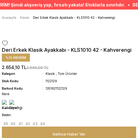
ÜCRETSİZ TESLİMAT İMKANI
imdi alışveriş yap, fırsatı yakala! Stoklarla sınırlıdır. • SEPE
SÜRDÜRÜLEBİLİR ÜRÜNLER
14 GÜNDE İADE HAKKI
Anasayfa
Klasik
Deri Erkek Klasik Ayakkabı - KLS1010 42 - Kahverengi
Deri Erkek Klasik Ayakkabı - KLS1010 42 - Kahverengi
%10 İNDİRİM
2.654,10 TL
2.949,00 TL
Kategori
Klasik
,
Tüm Ürünler
Stok Kodu
1122129
Barkod Kodu
1351821122129
Renk
Beden
39
40
41
42
43
44
Gelince Haber Ver