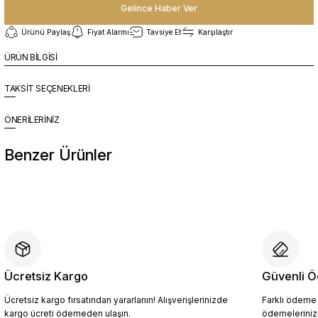
Gelince Haber Ver
Ürünü Paylaş
Fiyat Alarmı
Tavsiye Et
Karşılaştır
ÜRÜN BİLGİSİ
TAKSİT SEÇENEKLERİ
ÖNERİLERİNİZ
Benzer Ürünler
%10
Yeni
CRL2011 Erkek Hakiki Deri Loafer Ayakkabı SİYAH - 44
4.904,10 TL
5.449,00 TL
Ücretsiz Kargo
Güvenli Ö
Ücretsiz kargo fırsatından yararlanın! Alışverişlerinizde
Farklı ödeme p
Sepete Ekle
kargo ücreti ödemeden ulaşın.
ödemelerinizi