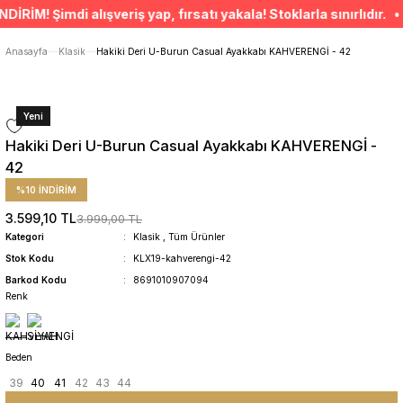
ÜCRETSİZ TESLİMAT İMKANI
! Şimdi alışveriş yap, fırsatı yakala! Stoklarla sınırlıdır. • 
SÜRDÜRÜLEBİLİR ÜRÜNLER
14 GÜNDE İADE HAKKI
Anasayfa
Klasik
Hakiki Deri U-Burun Casual Ayakkabı KAHVERENGİ - 42
Yeni
Hakiki Deri U-Burun Casual Ayakkabı KAHVERENGİ -
42
%10 İNDİRİM
3.599,10 TL
3.999,00 TL
Kategori
Klasik
,
Tüm Ürünler
Stok Kodu
KLX19-kahverengi-42
Barkod Kodu
8691010907094
Renk
Beden
39
40
41
42
43
44